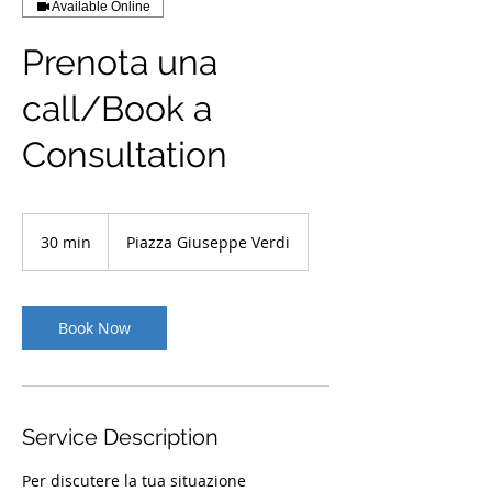
Available Online
Prenota una
call/Book a
Consultation
30 min
3
Piazza Giuseppe Verdi
0
m
i
n
Book Now
Service Description
Per discutere la tua situazione