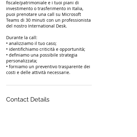
fiscale/patrimoniale e i tuoi piani di
investimento o trasferimento in Italia,
puoi prenotare una call su Microsoft
Teams di 30 minuti con un professionista
del nostro International Desk.
Durante la call:
• analizziamo il tuo caso;
• identifichiamo criticità e opportunità;
• definiamo una possibile strategia
personalizzata;
• forniamo un preventivo trasparente dei
Contact Details
Piazza Giuseppe Verdi, 19, La Spezia,
Italia
+ 01871995021
studio@rclex.it