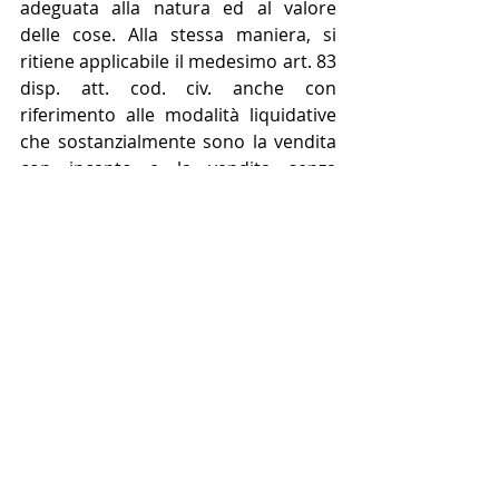
adeguata alla natura ed al valore 
delle cose. Alla stessa maniera, si 
ritiene applicabile il medesimo art. 83 
disp. att. cod. civ. anche con 
riferimento alle modalità liquidative 
che sostanzialmente sono la vendita 
con incanto e la vendita senza 
incanto. Inoltre, il verbale della 
vendita con incanto va depositato 
presso la cancelleria del giudice 
competente per l’esecuzione del 
luogo in cui si è proceduto alla 
vendita.
In definitiva, il procedimento 
disciplinato dall’art. 2797 c.c. 
costituisce una procedura esecutiva 
speciale e diretta - alternativa a 
quella ordinaria - che permette al 
cantiere di giungere alla vendita 