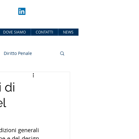
DOVE SIAMO
CONTATTI
NEWS
Diritto Penale
 di
el
izioni generali 
ne e del design 