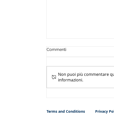
Commenti
Non puoi più commentare ques
informazioni.
Riassegnazione nome a
dominio e account social.
Tutela cautelare ex art. 700
cpc
Terms and Conditions
Privacy Po