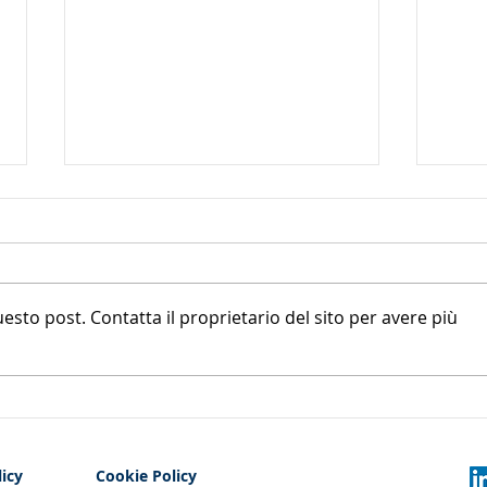
to post. Contatta il proprietario del sito per avere più
Cantiere navale e lavori su
Nuov
imbarcazioni: come
un'o
recuperare il credito senza
di u
un decreto ingiuntivo
licy
Cookie Policy